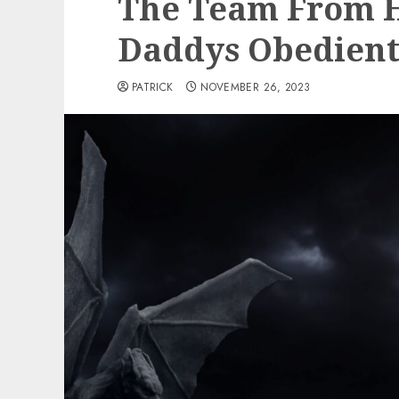
The Team From He
Daddys Obedient
PATRICK
NOVEMBER 26, 2023