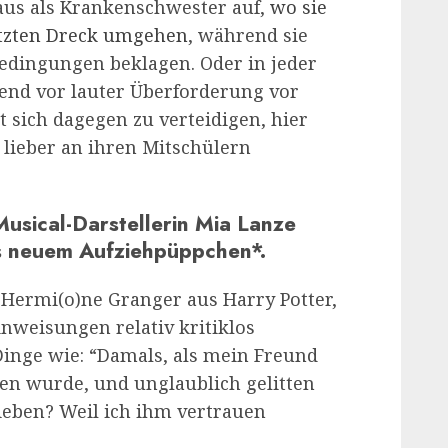
aus als Krankenschwester auf,
wo sie
etzten Dreck umgehen
, während sie
sbedingungen beklagen. Oder in jeder
lend vor lauter Überforderung vor
t sich dagegen zu verteidigen, hier
 lieber an ihren Mitschülern
Musical-Darstellerin Mia Lanze
s neuem Aufziehpüppchen*.
t Hermi(o)ne Granger aus Harry Potter,
 Anweisungen relativ kritiklos
Dinge wie: “Damals, als mein Freund
n wurde, und unglaublich gelitten
ieben? Weil ich ihm vertrauen