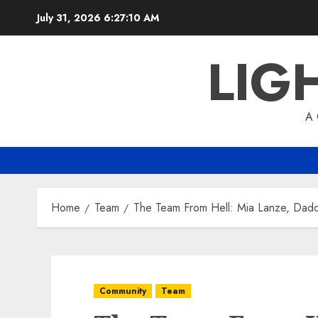
Skip
July 31, 2026
6:27:11 AM
to
content
LIG
A
Home
Team
The Team From Hell: Mia Lanze, Dadd
Community
Team