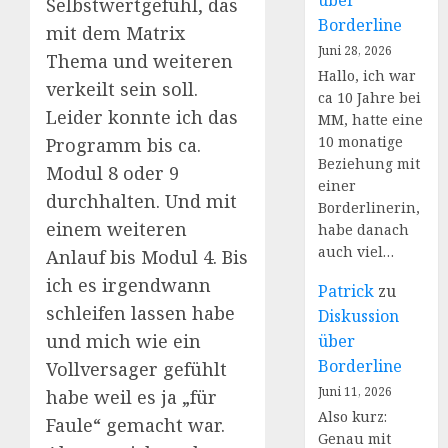
über
Selbstwertgefühl, das
Borderline
mit dem Matrix
Juni 28, 2026
Thema und weiteren
Hallo, ich war
verkeilt sein soll.
ca 10 Jahre bei
Leider konnte ich das
MM, hatte eine
10 monatige
Programm bis ca.
Beziehung mit
Modul 8 oder 9
einer
durchhalten. Und mit
Borderlinerin,
einem weiteren
habe danach
auch viel…
Anlauf bis Modul 4. Bis
ich es irgendwann
Patrick
zu
schleifen lassen habe
Diskussion
und mich wie ein
über
Borderline
Vollversager gefühlt
Juni 11, 2026
habe weil es ja „für
Also kurz:
Faule“ gemacht war.
Genau mit