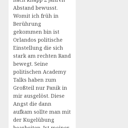
Abstand bewusst.
Womit ich früh in
Berührung
gekommen bin ist
Orlandos politische
Einstellung die sich
stark am rechten Rand
bewegt. Seine
politischen Academy
Talks haben zum
Großteil nur Panik in
mir ausgelöst. Diese
Angst die dann
aufkam sollte man mit
der Kugelübung
bearbeiten. Ist meiner