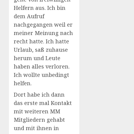
Helfern aus. Ich bin
dem Aufruf
nachgegangen weil er
meiner Meinung nach
recht hatte. Ich hatte
Urlaub, saß zuhause
herum und Leute
haben alles verloren.
Ich wollte unbedingt
helfen.
Dort habe ich dann
das erste mal Kontakt
mit weiteren MM
Mitgliedern gehabt
und mit ihnen in