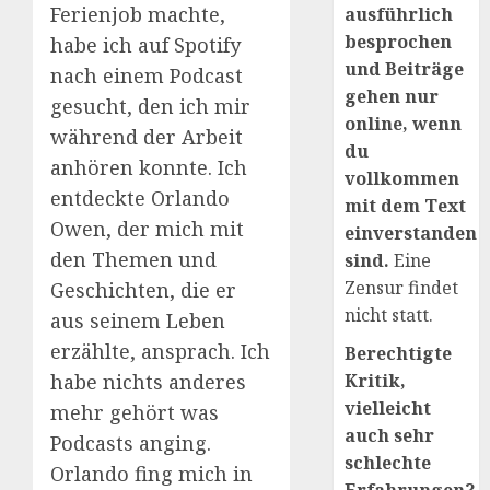
Ferienjob machte,
ausführlich
besprochen
habe ich auf Spotify
und Beiträge
nach einem Podcast
gehen nur
gesucht, den ich mir
online, wenn
während der Arbeit
du
anhören konnte. Ich
vollkommen
entdeckte Orlando
mit dem Text
Owen, der mich mit
einverstanden
den Themen und
sind.
Eine
Zensur findet
Geschichten, die er
nicht statt.
aus seinem Leben
erzählte, ansprach. Ich
Berechtigte
habe nichts anderes
Kritik,
vielleicht
mehr gehört was
auch sehr
Podcasts anging.
schlechte
Orlando fing mich in