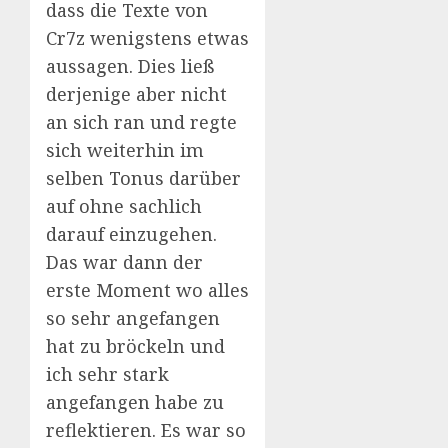
dass die Texte von
Cr7z wenigstens etwas
aussagen. Dies ließ
derjenige aber nicht
an sich ran und regte
sich weiterhin im
selben Tonus darüber
auf ohne sachlich
darauf einzugehen.
Das war dann der
erste Moment wo alles
so sehr angefangen
hat zu bröckeln und
ich sehr stark
angefangen habe zu
reflektieren. Es war so