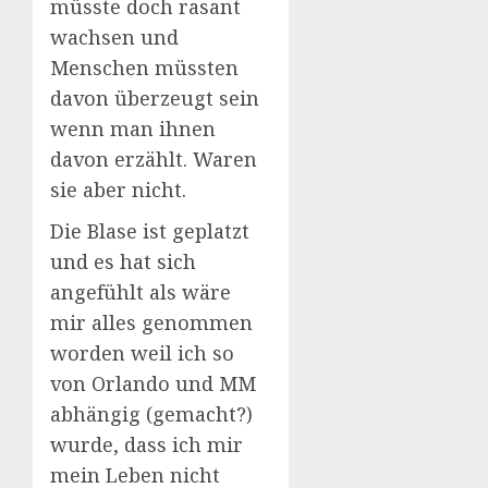
müsste doch rasant
wachsen und
Menschen müssten
davon überzeugt sein
wenn man ihnen
davon erzählt. Waren
sie aber nicht.
Die Blase ist geplatzt
und es hat sich
angefühlt als wäre
mir alles genommen
worden weil ich so
von Orlando und MM
abhängig (gemacht?)
wurde, dass ich mir
mein Leben nicht