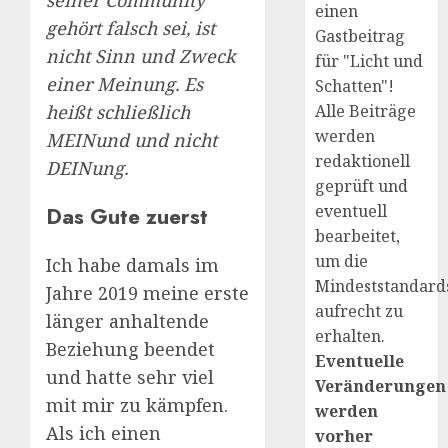
einen
gehört falsch sei, ist
Gastbeitrag
nicht Sinn und Zweck
für "Licht und
einer Meinung. Es
Schatten"!
heißt schließlich
Alle Beiträge
werden
MEINund und nicht
redaktionell
DEINung.
geprüft und
eventuell
Das Gute zuerst
bearbeitet,
um die
Ich habe damals im
Mindeststandard
Jahre 2019 meine erste
aufrecht zu
länger anhaltende
erhalten.
Beziehung beendet
Eventuelle
und hatte sehr viel
Veränderungen
mit mir zu kämpfen.
werden
Als ich einen
vorher