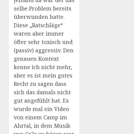
jemand da war der das
selbe Problem bereits
überwunden hatte.
Diese „Ratschläge“
waren aber immer
öfter sehr toxisch und
(passiv) aggressiv. Den
genauen Kontext
kenne ich nicht mehr,
aber es ist mein gutes
Recht zu sagen dass
sich das damals nicht
gut angefühlt hat. Es
wurde mal ein Video
von einem Camp im
Ahrtal, in dem Musik