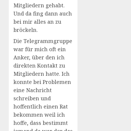
Mitgliedern gehabt.
Und da fing dann auch
bei mir alles an zu
bröckeln.
Die Telegrammgruppe
war für mich oft ein
Anker, über den ich
direkten Kontakt zu
Mitgliedern hatte. Ich
konnte bei Problemen
eine Nachricht
schreiben und
hoffentlich einen Rat
bekommen weil ich
hoffe, dass bestimmt