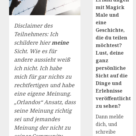
mit Magick
Male und
eine
Disclaimer des
Geschichte,
Teilnehmers: Ich
die du teilen
schildere hier
meine
möchtest?
Sicht. Wie es für
Lust, deine
andere aussieht weiß
ganz
ich nicht. Ich habe
persönliche
Sicht auf die
mich für gar nichts zu
Dinge und
rechtfertigen und habe
Erlebnisse
eine eigene Meinung.
veröffentlicht
„Orlandos“ Ansatz, dass
zu sehen?
seine Meinung richtig
Dann melde
sei und jemandes
dich, und
Meinung der nicht zu
schreibe
seiner Community