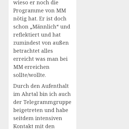
wieso er noch die
Programme von MM
nötig hat. Er ist doch
schon „Männlich“ und
reflektiert und hat
zumindest von außen
betrachtet alles
erreicht was man bei
MM erreichen
sollte/wollte.
Durch den Aufenthalt
im Ahrtal bin ich auch
der Telegrammgruppe
beigetreten und habe
seitdem intensiven
Kontakt mit den