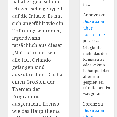
hat alles gepasst und
in…
ich war sehr gehyped
Anonym
zu
auf die Inhalte. Es hat
Diskussion
sich angefühlt wie ein
über
Hoffnungsschimmer,
Borderline
irgendwann
Juli 2, 2026
tatsächlich aus dieser
Ich glaube
„Matrix“ in der wir
nicht das der
alle laut Orlando
Kommentar
oder Vaknin
gefangen sind
behauptet das
auszubrechen. Das hat
alles nur
einen Großteil der
gespielt sei.
Für die BPD ist
Themen der
was gerade…
Programms
ausgemacht. Ebenso
Lorenz
zu
Diskussion
wie das Hauptthema