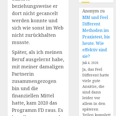
beziehungsweise er
Anonym
zu
dort nicht gecancelt
MM und Feel
werden konnte und
Different
sich wie sonst im Web
Methoden im
nicht zurückhalten
Praxistest, bis
musste.
heute. Wie
effektiv sind
Später, als ich meinen
sie?
Beruf ausgelernt habe,
Juli 4, 2026
mit meiner damaligen
Ja, das Feel
Partnerin
Different hatte
zusammengezogen
viele gute
Ansätze, die
bin und die
sind dann
finanziellen Mittel
leider vor
hatte, kam 2020 das
allem in den
späteren
Programm FD raus. Es
Teilen komplett