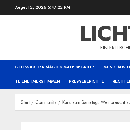
Zum
August 2, 2026
5:47:23 PM
Inhalt
springen
LIC
EIN KRITISC
GLOSSAR DER MAGICK MALE BEGRIFFE
MUSIK AUS
TEILNEHMERSTIMMEN
PRESSEBERICHTE
RECHTL
Start
Community
Kurz zum Samstag: Wer braucht sc