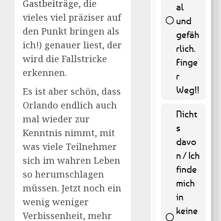
Gastbeiträge
, die
al
vieles viel präziser auf
und
den Punkt bringen als
gefäh
262 (
ich!) genauer liest, der
53.04 %
rlich.
)
wird die Fallstricke
Finge
erkennen.
r
Weg!!
Es ist aber schön, dass
Orlando endlich auch
Nicht
mal wieder zur
s
Kenntnis nimmt, mit
davo
was viele Teilnehmer
n / Ich
sich im wahren Leben
finde
so herumschlagen
mich
müssen. Jetzt noch ein
in
wenig weniger
keine
Verbissenheit, mehr