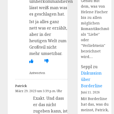
Genau mit
umherkommandieren
dem, was von
lässt weiß man was
Helene Fischer
es geschlagen hat.
bis zu allen
Ist ja alles ganz
möglichen
nett was er erzählt,
Romantikschmöke
aber in der
als "Liebe"
oder
heutigen Welt zum
"Verliebtsein"
Großteil nicht
bezeichnet
mehr umsetzbar.
wird.…
Seppl
zu
Diskussion
Antworten
über
Borderline
Patrick
März 29, 2023 um 5:39 p.m. Uhr
Juni 11, 2026
Exakt. Und dass
Mit Borderline
hat das, was du
er das nicht
meinst, Patrick,
zugeben kann, ist