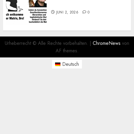
Kurz zum Dienstag: LOL
JUNI 2, 2026
0
Urheberrecht © Alle Rechte vorbehalten.
|
ChromeNews
von
AF themes.
Deutsch