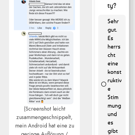
ty?
Sehr
gut.
Es
herrs
cht
eine
konst
ruktiv
e
Stim
55 ( 11.13
mung
(Screenshot leicht
% )
und
zusammengeschnippelt,
es
mein Android hat eine zu
gibt
geringe Auflösung /