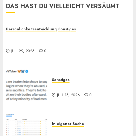
JULI 2,
DAS HAST DU VIELLEICHT VERSÄUMT
0
2026
1
Persönlichkeitsentwicklung
Sonstiges
Selbstoptimierung und „Verantwortung“: Wieso
bewirken sie oft so wenig?
JULI 29, 2026
0
Sonstiges
„Zum Opfer geboren“
JULI 15, 2026
0
In eigener Sache
Augsburg, und Andy… (Bitte