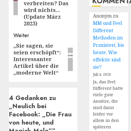
KOMMENT
verbreiten? Das
wird nichts…
Anonym
zu
(Update März
MM und Feel
2023)
Different
Weiter
Methoden im
Praxistest, bis
„Sie sagen, sie
Nächster
seien erschöpft“:
heute. Wie
Beitrag:
Interessanter
effektiv sind
Artikel über die
sie?
„moderne Welt“
Juli 4, 2026
Ja, das Feel
Different hatte
viele gute
4 Gedanken zu
Ansätze, die
„
Neulich bei
sind dann
Facebook: „Die Frau
leider vor
allem in den
von heute, und
späteren
Magick Male“
“