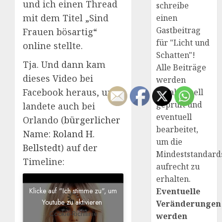
und ich einen Thread
schreibe
mit dem Titel „Sind
einen
Gastbeitrag
Frauen bösartig“
für "Licht und
online stellte.
Schatten"!
Tja. Und dann kam
Alle Beiträge
dieses Video bei
werden
Facebook heraus, und
redaktionell
geprüft und
landete auch bei
eventuell
Orlando (
bürgerlicher
bearbeitet,
Name: Roland H.
um die
Bellstedt
) auf der
Mindeststandard
Timeline:
aufrecht zu
erhalten.
Klicke auf "Ich stimme zu", um
Eventuelle
Youtube zu aktivieren
Veränderungen
Cookie-Richtlinie
werden