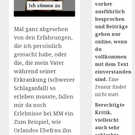
vorher
Ich stimme zu
ausführlich
besprochen
und Beiträge
Mal ganz abgesehen
gehen nur
von den Erfahrungen,
online, wenn
die ich persönlich
du
gemacht habe,
oder
vollkommen
die, die mein Vater
mit dem Text
während seiner
einverstanden
Erkrankung (schwerer
sind.
Eine
Zensur findet
Schlaganfall) so
nicht statt.
erleben musste
, fallen
mir da noch
Berechtigte
Kritik,
Erlebnisse bei MM ein.
vielleicht
Zum Beispiel, wie
auch sehr
Orlandos Ehefrau ihn