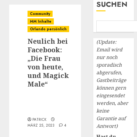
SUCHEN
Community
MM Inhalte
Orlando persönlich
Neulich bei
(Update:
Facebook:
Email wird
„Die Frau
nur noch
sporadisch
von heute,
abgerufen,
und Magick
Gastbeiträge
Male“
können gern
eingesendet
werden, aber
keine
Garantie auf
PATRICK
MÄRZ 25, 2023
4
Antwort)
Hast du