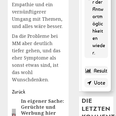
r der
Empathie und ein
Antw
9 ( 1.82
vernünftigerer
% )
ortm
Umgang mit Themen,
öglic
und alles wäre besser.
hkeit
Da die Probleme bei
en
MM aber deutlich
wiede
tiefer gehen, und das
r.
eher Symptome als
sonst etwas sind, ist
das wohl
Wunschdenken.
Beitragsnavigation
Zurück
DIE
In eigener Sache:
Vorheriger
Gerüchte und
LETZTEN
Beitrag:
Werbung hier