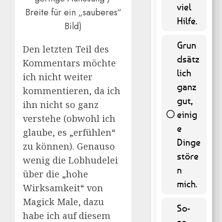
viel
Breite für ein „sauberes“
Hilfe.
Bild)
Grun
Den letzten Teil des
dsätz
Kommentars möchte
lich
ich nicht weiter
ganz
kommentieren, da ich
gut,
ihn nicht so ganz
einig
verstehe (obwohl ich
e
45 ( 9.11
glaube, es „erfühlen“
% )
Dinge
zu können). Genauso
störe
wenig die Lobhudelei
n
über die „hohe
mich.
Wirksamkeit“ von
Magick Male, dazu
So-
habe ich auf diesem
so.