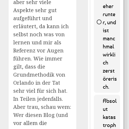
aber sehr viele
eher
Aspekte sehr gut
runte
aufgeführt und
r, und
erläutert, da kann ich
ist
selbst noch was von
manc
65 (
lernen und mir als
hmal
13.16 % )
Referenz vor Augen
wirkli
führen. Wie immer
ch
gilt, dass die
zerst
Grundmethodik von
öreris
Orlando in der Tat
ch.
sehr viel für sich hat.
In Teilen jedenfalls.
Absol
Aber trau, schau wem:
ut
Wer diesen Blog (und
katas
vor
allem
die
troph