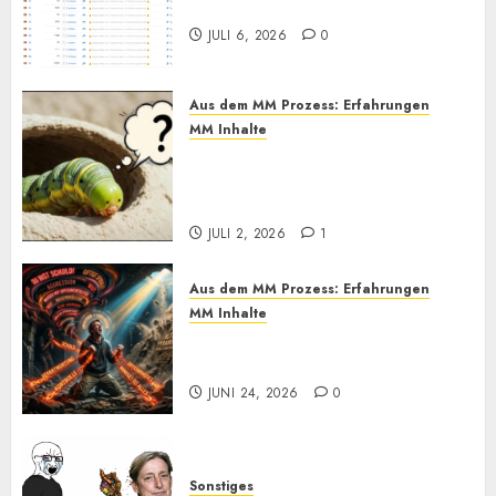
lesen)
JULI 6, 2026
0
Aus dem MM Prozess: Erfahrungen
MM Inhalte
MM und Feel Different
Methoden im Praxistest, bis
heute. Wie effektiv sind sie?
JULI 2, 2026
1
Aus dem MM Prozess: Erfahrungen
MM Inhalte
Einmal Machtabgeben mit
Mayo, bitte
JUNI 24, 2026
0
Sonstiges