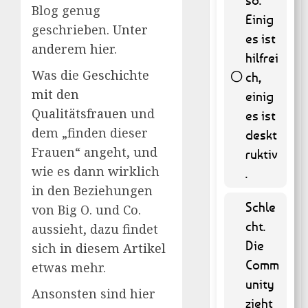
Blog genug
Einig
geschrieben.
Unter
es ist
anderem hier
.
hilfrei
Was die
Geschichte
ch,
mit den
einig
58 (
Qualitätsfrauen
und
es ist
11.74 % )
dem „finden dieser
deskt
Frauen“ angeht, und
ruktiv
wie es dann wirklich
.
in den Beziehungen
Schle
von Big O. und Co.
cht.
aussieht, dazu findet
Die
sich
in diesem Artikel
Comm
etwas mehr.
unity
Ansonsten sind hier
zieht