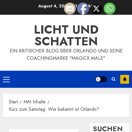
Zum
August 4, 2026
2:14:46 AM
Inhalt
springen
LICHT UND
SCHATTEN
EIN KRITISCHER BLOG ÜBER ORLANDO UND SEINE
COACHINGMARKE "MAGICK MALE"
Primäres
Menü
Start
MM Inhalte
Kurz zum Samstag: Wie bekannt ist Orlando?
SUCHEN