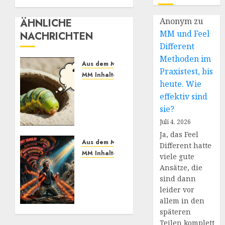
Anonym
zu
ÄHNLICHE
MM und Feel
NACHRICHTEN
Different
Methoden im
Aus dem MM Prozess: Erfahrungen
Praxistest, bis
MM Inhalte
heute. Wie
MM
effektiv sind
und
sie?
Feel
Different
Juli 4, 2026
Methoden
Ja, das Feel
im
Aus dem MM Prozess: Erfahrungen
Different hatte
Praxistest,
MM Inhalte
viele gute
bis
Einmal
Ansätze, die
heute.
Machtabgeben
sind dann
Wie
mit
leider vor
effektiv
Mayo,
allem in den
sind
bitte
späteren
sie?
Teilen komplett