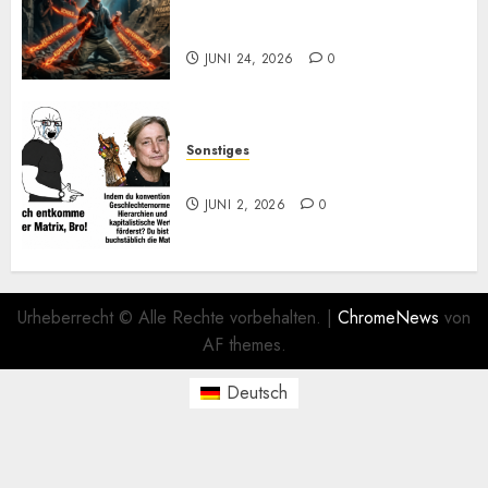
Einmal Machtabgeben mit
Mayo, bitte
JUNI 24, 2026
0
Sonstiges
Kurz zum Dienstag: LOL
JUNI 2, 2026
0
Urheberrecht © Alle Rechte vorbehalten.
|
ChromeNews
von
AF themes.
Deutsch