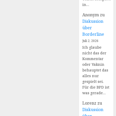
JUNI 24,
in…
2026
JULI 2,
0
2026
Anonym
zu
1
Diskussion
über
Borderline
Juli 2, 2026
Ich glaube
nicht das der
Kommentar
oder Vaknin
behauptet das
alles nur
gespielt sei.
Für die BPD ist
was gerade…
Lorenz
zu
Diskussion