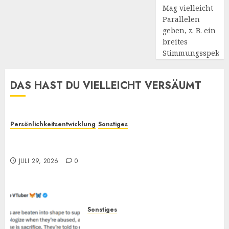
Mag vielleicht
Parallelen
geben, z. B. ein
breites
Stimmungsspekt
DAS HAST DU VIELLEICHT VERSÄUMT
Persönlichkeitsentwicklung
Sonstiges
Selbstoptimierung und „Verantwortung“: Wieso
bewirken sie oft so wenig?
JULI 29, 2026
0
Sonstiges
„Zum Opfer geboren“