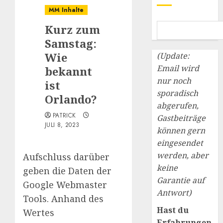
MM Inhalte
Kurz zum
Samstag:
Wie
(Update:
Email wird
bekannt
nur noch
ist
sporadisch
Orlando?
abgerufen,
PATRICK
Gastbeiträge
JULI 8, 2023
können gern
eingesendet
werden, aber
Aufschluss darüber
keine
geben die Daten der
Garantie auf
Google Webmaster
Antwort)
Tools. Anhand des
Hast du
Wertes
Erfahrungen