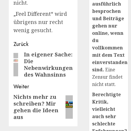
nicht.
ausführlich
besprochen
„
Feel Different
“ wird
und Beiträge
übrigens nur recht
gehen nur
wenig gesucht.
online, wenn
du
Beitragsnavigation
Zurück
vollkommen
In eigener Sache:
Vorheriger
mit dem Text
Die
einverstanden
Beitrag:
Nebenwirkungen
sind.
Eine
des Wahnsinns
Zensur findet
nicht statt.
Weiter
Berechtigte
Nichts mehr zu
Nächster
Kritik,
schreiben? Mir
Beitrag:
vielleicht
gehen die Ideen
auch sehr
aus
schlechte