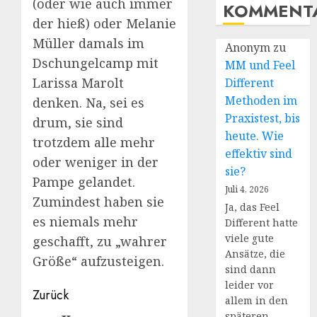
(oder wie auch immer
KOMMENT
der hieß) oder Melanie
Müller damals im
Anonym
zu
Dschungelcamp mit
MM und Feel
Larissa Marolt
Different
Methoden im
denken. Na, sei es
Praxistest, bis
drum, sie sind
heute. Wie
trotzdem alle mehr
effektiv sind
oder weniger in der
sie?
Pampe gelandet.
Juli 4, 2026
Zumindest haben sie
Ja, das Feel
es niemals mehr
Different hatte
viele gute
geschafft, zu „wahrer
Ansätze, die
Größe“ aufzusteigen.
sind dann
leider vor
Beitragsnavigation
Zurück
allem in den
späteren