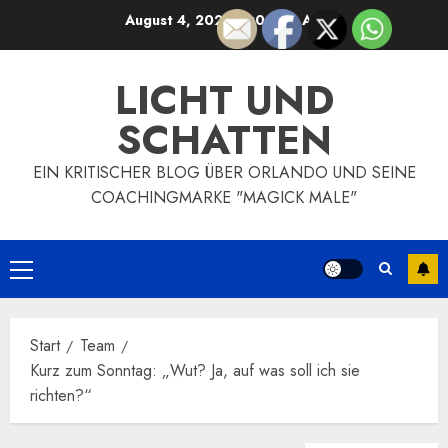
Zum
August 4, 2026
11:00:37 AM
Inhalt
springen
LICHT UND
SCHATTEN
EIN KRITISCHER BLOG ÜBER ORLANDO UND SEINE
COACHINGMARKE "MAGICK MALE"
Primäres
Menü
Start
Team
Kurz zum Sonntag: „Wut? Ja, auf was soll ich sie
richten?“