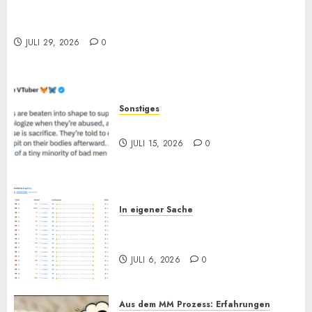
Selbstoptimierung und „Verantwortung“: Wieso
bewirken sie oft so wenig?
JULI 29, 2026
0
Sonstiges
„Zum Opfer geboren“
JULI 15, 2026
0
In eigener Sache
Augsburg, und Andy… (Bitte
lesen)
JULI 6, 2026
0
Aus dem MM Prozess: Erfahrungen