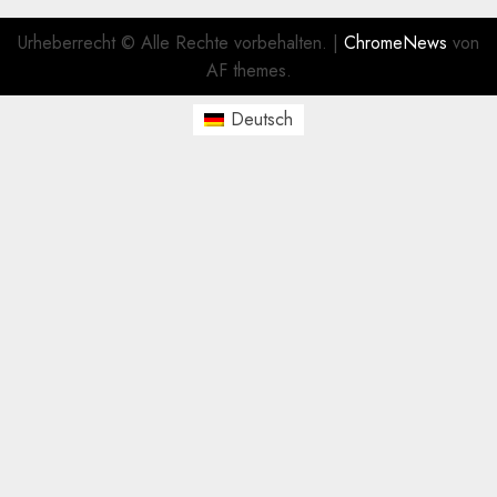
Urheberrecht © Alle Rechte vorbehalten.
|
ChromeNews
von
AF themes.
Deutsch