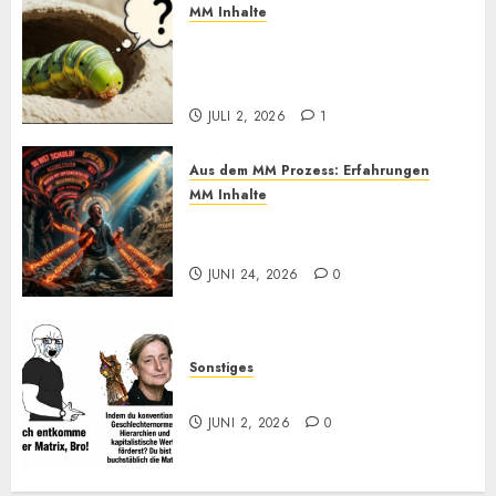
MM Inhalte
MM und Feel Different
Methoden im Praxistest, bis
heute. Wie effektiv sind sie?
JULI 2, 2026
1
Aus dem MM Prozess: Erfahrungen
MM Inhalte
Einmal Machtabgeben mit
Mayo, bitte
JUNI 24, 2026
0
Sonstiges
Kurz zum Dienstag: LOL
JUNI 2, 2026
0