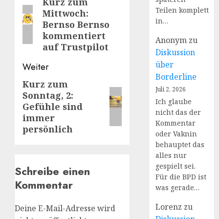
Kurz zum
Vorheriger
Teilen komplett
Mittwoch:
Beitrag:
in…
Bernso Bernso
kommentiert
Anonym
zu
auf Trustpilot
Diskussion
über
Weiter
Borderline
Kurz zum
Nächster
Juli 2, 2026
Sonntag, 2:
Beitrag:
Ich glaube
Gefühle sind
nicht das der
immer
Kommentar
persönlich
oder Vaknin
behauptet das
alles nur
gespielt sei.
Schreibe einen
Für die BPD ist
Kommentar
was gerade…
Lorenz
zu
Deine E-Mail-Adresse wird