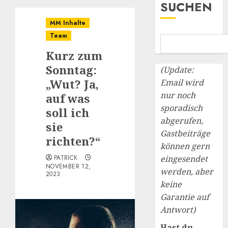
SUCHEN
MM Inhalte
Team
Kurz zum
Sonntag:
(Update:
„Wut? Ja,
Email wird
nur noch
auf was
sporadisch
soll ich
abgerufen,
sie
Gastbeiträge
richten?“
können gern
PATRICK
eingesendet
NOVEMBER 12,
werden, aber
2023
keine
Garantie auf
Antwort)
Hast du