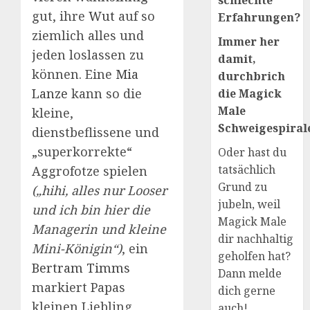
schlechte
gut, ihre
Wut
auf so
Erfahrungen?
ziemlich alles und
Immer her
jeden loslassen zu
damit,
können. Eine
Mia
durchbrich
Lanze
kann so die
die Magick
Male
kleine,
Schweigespirale
dienstbeflissene und
„superkorrekte“
Oder hast du
tatsächlich
Aggrofotze spielen
Grund zu
(„hihi, alles nur Looser
jubeln, weil
und ich bin hier die
Magick Male
Managerin und kleine
dir nachhaltig
Mini-Königin“)
, ein
geholfen hat?
Bertram Timms
Dann melde
markiert Papas
dich gerne
kleinen Liebling
auch!