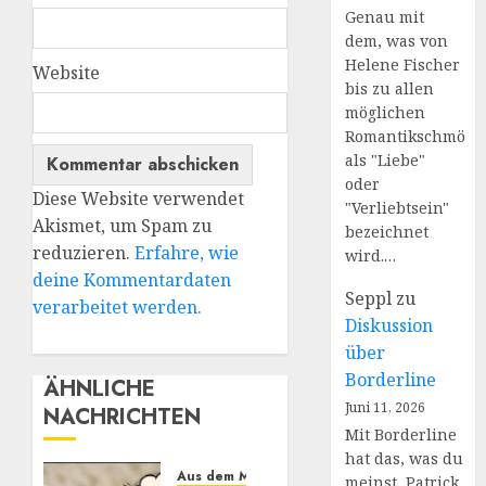
Genau mit
dem, was von
Helene Fischer
Website
bis zu allen
möglichen
Romantikschmöke
als "Liebe"
oder
Diese Website verwendet
"Verliebtsein"
Akismet, um Spam zu
bezeichnet
reduzieren.
Erfahre, wie
wird.…
deine Kommentardaten
Seppl
zu
verarbeitet werden.
Diskussion
über
Borderline
ÄHNLICHE
Juni 11, 2026
NACHRICHTEN
Mit Borderline
hat das, was du
Aus dem MM Prozess: Erfahrungen
meinst, Patrick,