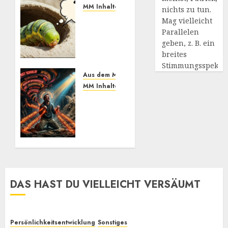
MM Inhalte
nichts zu tun.
MM
Mag vielleicht
und
Parallelen
Feel
geben, z. B. ein
Different
breites
Methoden
Stimmungsspekt
im
Aus dem MM Prozess: Erfahrungen
Praxistest,
MM Inhalte
bis
Einmal
heute.
Machtabgeben
Wie
mit
effektiv
Mayo,
sind
bitte
sie?
JUNI 24,
2026
JULI 2,
DAS HAST DU VIELLEICHT VERSÄUMT
0
2026
1
Persönlichkeitsentwicklung
Sonstiges