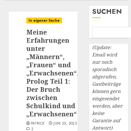
SUCHEN
In eigener Sache
Meine
Erfahrungen
unter
(Update:
Email wird
„Männern“,
nur noch
„Frauen“ und
sporadisch
„Erwachsenen“,
abgerufen,
Prolog Teil 1:
Gastbeiträge
Der Bruch
können gern
zwischen
eingesendet
Schulkind und
werden, aber
„Erwachsenen“
keine
Garantie auf
PATRICK
JUNI 25, 2023
Antwort)
2