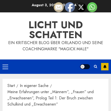
Zum
August 3, 2026
3:05:06 AM
Inhalt
springen
LICHT UND
SCHATTEN
EIN KRITISCHER BLOG ÜBER ORLANDO UND SEINE
COACHINGMARKE "MAGICK MALE"
Primäres
Menü
Start
In eigener Sache
Meine Erfahrungen unter „Männern“, „Frauen“ und
„Erwachsenen“, Prolog Teil 1: Der Bruch zwischen
Schulkind und „Erwachsenen“