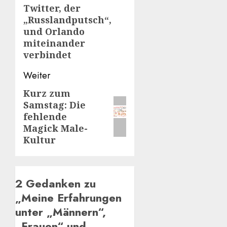
Twitter, der
„Russlandputsch“,
und Orlando
miteinander
verbindet
Weiter
Kurz zum
Nächster
Samstag: Die
Beitrag:
fehlende
Magick Male-
Kultur
2 Gedanken zu
„
Meine Erfahrungen
unter „Männern“,
„Frauen“ und