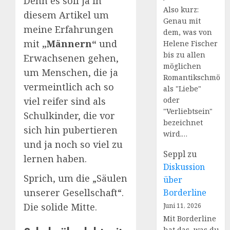
Denn es soll ja in
Also kurz:
diesem Artikel um
Genau mit
meine Erfahrungen
dem, was von
mit
„Männern“
und
Helene Fischer
bis zu allen
Erwachsenen gehen,
möglichen
um Menschen, die ja
Romantikschmöke
vermeintlich ach so
als "Liebe"
viel reifer sind als
oder
"Verliebtsein"
Schulkinder, die vor
bezeichnet
sich hin pubertieren
wird.…
und ja noch so viel zu
Seppl
zu
lernen haben.
Diskussion
Sprich, um die „Säulen
über
unserer Gesellschaft“.
Borderline
Die solide Mitte.
Juni 11, 2026
Mit Borderline
hat das, was du