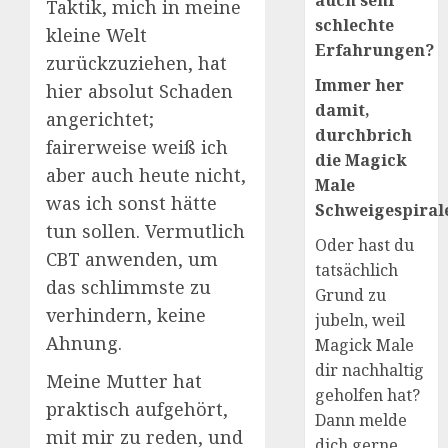
auch sehr
Taktik, mich in meine
schlechte
kleine Welt
Erfahrungen?
zurückzuziehen, hat
Immer her
hier absolut Schaden
damit,
angerichtet;
durchbrich
fairerweise weiß ich
die Magick
aber auch heute nicht,
Male
was ich sonst hätte
Schweigespirale
tun sollen. Vermutlich
Oder hast du
CBT anwenden, um
tatsächlich
das schlimmste zu
Grund zu
verhindern, keine
jubeln, weil
Ahnung.
Magick Male
dir nachhaltig
Meine Mutter hat
geholfen hat?
praktisch aufgehört,
Dann melde
mit mir zu reden, und
dich gerne