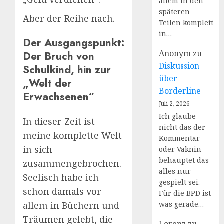
allem in den
späteren
Aber der Reihe nach.
Teilen komplett
in…
Der Ausgangspunkt:
Anonym
zu
Der Bruch von
Diskussion
Schulkind, hin zur
über
„Welt der
Borderline
Erwachsenen“
Juli 2, 2026
Ich glaube
In dieser Zeit ist
nicht das der
meine komplette Welt
Kommentar
in sich
oder Vaknin
behauptet das
zusammengebrochen.
alles nur
Seelisch habe ich
gespielt sei.
schon damals vor
Für die BPD ist
allem in Büchern und
was gerade…
Träumen gelebt, die