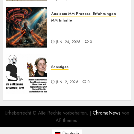
Aus dem MM Prozess: Erfahrungen
MM Inhalte
Einmal Machtabgeben mit
Mayo, bitte
JUNI 24, 2026
0
Sonstiges
Kurz zum Dienstag: LOL
JUNI 2, 2026
0
Urheberrecht © Alle Rechte vorbehalten.
|
ChromeNews
von
AF themes.
Deutsch