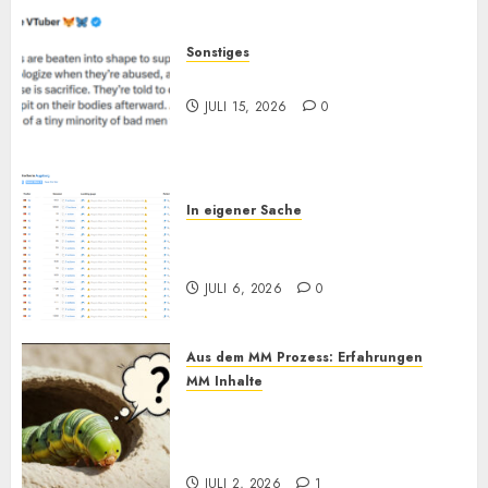
Sonstiges
„Zum Opfer geboren“
JULI 15, 2026
0
In eigener Sache
Augsburg, und Andy… (Bitte
lesen)
JULI 6, 2026
0
Aus dem MM Prozess: Erfahrungen
MM Inhalte
MM und Feel Different
Methoden im Praxistest, bis
heute. Wie effektiv sind sie?
JULI 2, 2026
1