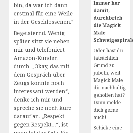
Immer her
bin, da war ich dann
damit,
erstmal für eine Weile
durchbrich
in der Geschlossenen.“
die Magick
Male
Begeisternd. Wenig
Schweigespirale
später sitzt sie neben
mir und telefoniert
Oder hast du
Amazon-Kunden
tatsächlich
Grund zu
durch. „Okay, das mit
jubeln, weil
dem Gespräch über
Magick Male
Zeugs könnte noch
dir nachhaltig
interessant werden“,
geholfen hat?
denke ich mir und
Dann melde
spreche sie noch kurz
dich gerne
darauf an. „Respekt
auch!
gegen Respekt…“, ist
Schicke eine
mein letzter Satz. Sie