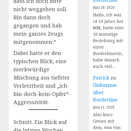
Borderline
dass ich doch bitte
Juni 28, 2026
nicht weggehen soll.
Hallo, ich war
Bin dann doch
ca 10 Jahre bei
gegangen und hab
MM, hatte eine
mein ganzes Zeugs
10 monatige
Beziehung mit
mitgenommen.“
einer
Dabei hatte er den
Borderlinerin,
habe danach
typischen Blick, eine
auch viel…
merkwürdige
Mischung aus tiefster
Patrick
zu
Diskussion
Verletztheit und „ich-
über
bin-doch-kein-Opfer“-
Borderline
Aggressivität.
Juni 11, 2026
Also kurz:
Genau mit
Schnitt. Ein Blick auf
dem, was von
die letzten Wochen