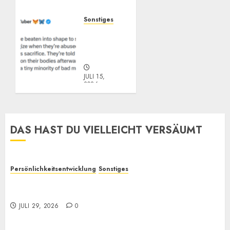
JULI 29, 2026
0
Sonstiges
„Zum
Opfer
geboren“
JULI 15,
2026
0
DAS HAST DU VIELLEICHT VERSÄUMT
Persönlichkeitsentwicklung
Sonstiges
Selbstoptimierung und „Verantwortung“: Wieso
bewirken sie oft so wenig?
JULI 29, 2026
0