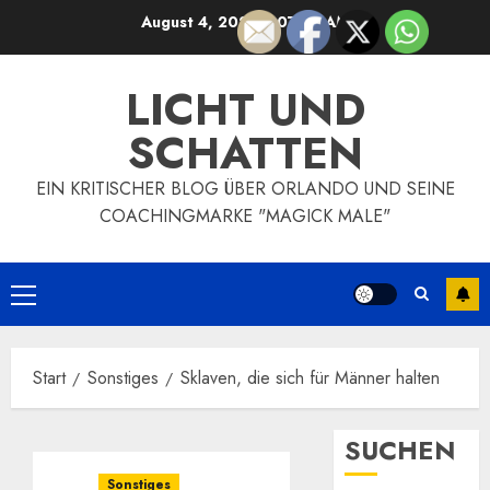
Zum
August 4, 2026
7:07:56 AM
Inhalt
springen
LICHT UND
SCHATTEN
EIN KRITISCHER BLOG ÜBER ORLANDO UND SEINE
COACHINGMARKE "MAGICK MALE"
Primäres
Menü
Start
Sonstiges
Sklaven, die sich für Männer halten
SUCHEN
Sonstiges