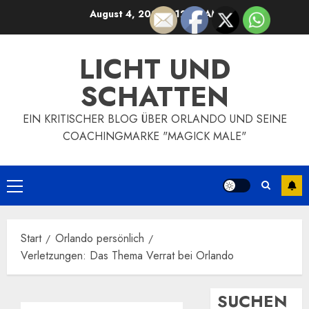
Zum
August 4, 2026
7:12:55 AM
Inhalt
springen
LICHT UND
SCHATTEN
EIN KRITISCHER BLOG ÜBER ORLANDO UND SEINE
COACHINGMARKE "MAGICK MALE"
Primäres
Menü
Start
Orlando persönlich
Verletzungen: Das Thema Verrat bei Orlando
SUCHEN