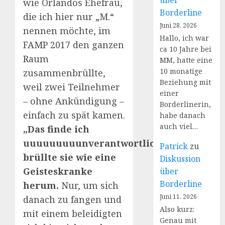
über
wie Orlandos Ehefrau,
Borderline
die ich hier nur „M.“
Juni 28, 2026
nennen möchte, im
Hallo, ich war
FAMP 2017 den ganzen
ca 10 Jahre bei
Raum
MM, hatte eine
10 monatige
zusammenbrüllte,
Beziehung mit
weil zwei Teilnehmer
einer
– ohne Ankündigung –
Borderlinerin,
einfach zu spät kamen.
habe danach
auch viel…
„Das finde ich
uuuuuuuuunverantwortlich!“,
Patrick
zu
brüllte sie wie eine
Diskussion
Geisteskranke
über
Borderline
herum.
Nur, um sich
Juni 11, 2026
danach zu fangen und
Also kurz:
mit einem beleidigten
Genau mit