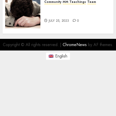
Community
MM Teachings
Team
The Magick Male Team: Tired
and Burdened
JULY 25, 2023
0
Copyright © All rights reserved.
|
ChromeNews
by AF themes.
English