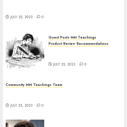
The Fallen Magicians: Magick Males That Ended
In Psychosis
JULY 25, 2023
0
Guest Posts
MM Teachings
Product Review
Recommendations
Guest Article: Conclusion of a
Long-Time Participant
JULY 25, 2023
0
Community
MM Teachings
Team
The Magick Male Mindfuck: Where Theory Meets
The (Abysmal) Reality
JULY 25, 2023
0