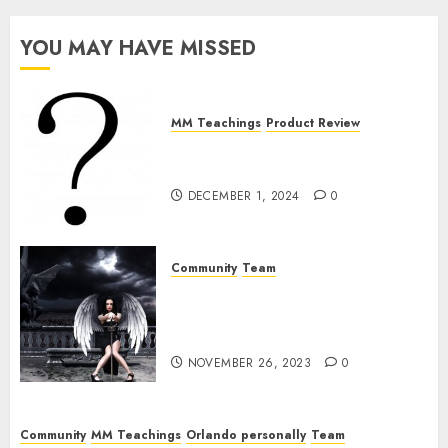
YOU MAY HAVE MISSED
MM Teachings
Product Review
The Bullshit With The “Ball
Exercise”
DECEMBER 1, 2024
0
Community
Team
The Team From Hell: Mia
Lanze, Daddys Obedient
Servant
NOVEMBER 26, 2023
0
Community
MM Teachings
Orlando personally
Team