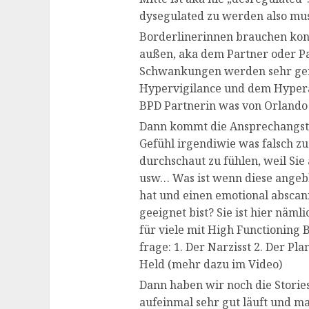
dysegulated zu werden also mus
Borderlinerinnen brauchen kons
außen, aka dem Partner oder Pa
Schwankungen werden sehr g
Hypervigilance und dem Hyperat
BPD Partnerin was von Orlando h
Dann kommt die Ansprechangst
Gefühl irgendiwie was falsch z
durchschaut zu fühlen, weil Sie 
usw… Was ist wenn diese angebli
hat und einen emotional abscan
geeignet bist? Sie ist hier näml
für viele mit High Functionin
frage: 1. Der Narzisst 2. Der Pl
Held (mehr dazu im Video)
Dann haben wir noch die Storie
aufeinmal sehr gut läuft und ma