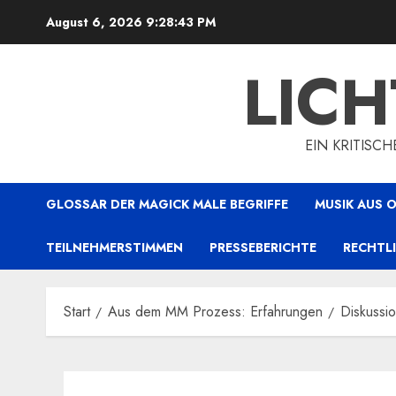
Zum
August 6, 2026
9:28:44 PM
Inhalt
springen
LIC
EIN KRITISC
GLOSSAR DER MAGICK MALE BEGRIFFE
MUSIK AUS
TEILNEHMERSTIMMEN
PRESSEBERICHTE
RECHTL
Start
Aus dem MM Prozess: Erfahrungen
Diskussio