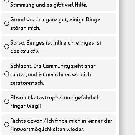
Stimmung und es gibt viel Hilfe.
55 ( 11.13 % )
Grundsätzlich ganz gut, einige Dinge
stören mich.
45 ( 9.11 % )
So-so. Einiges ist hilfreich, einiges ist
desktruktiv.
58 ( 11.74 % )
Schlecht. Die Community zieht eher
runter, und ist manchmal wirklich
65 ( 13.16 % )
zerstörerisch.
Absolut katastrophal und gefährlich.
Finger Weg!!
262 ( 53.04 % )
Nichts davon / Ich finde mich in keiner der
Antwortmöglichkeiten wieder.
9 ( 1.82 % )