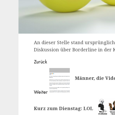
An dieser Stelle stand ursprünglich 
Diskussion über Borderline in der
Beitragsnavigation
Zurück
Vorheriger
Männer, die Vid
Beitrag:
Weiter
Nächster
Kurz zum Dienstag: LOL
Beitrag: