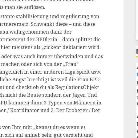
s man sie auflösen.
tante stabilisierung und regulierung von
rtnerersatz. Schwankt diese – und diese
enau wahrgenommen dank der
unement der BPDlerin – dann splittet die
ier meistens als „zicken“ deklariert wird.
 oder was auch immer überwinden und das
u machen oder sich von der „Frau“
angeblich in einer anderen Liga spielt usw.
che Angst brechtigt ist weil die Frau BPD
nt und checkt ob du als RegulationsObjekt
ich nicht die Beute sondern der Jäger. Und
g BPD kommen dann 3 Typen von Männern in
aner / Koordinator und 3. Der Eroberer / Der
s von Ihm mit: „kennst du es wenn es
n sich auf anhieb sehr gut versteht und