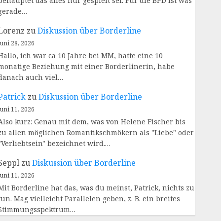
behauptet das alles nur gespielt sei. Für die BPD ist was
gerade…
Lorenz
zu
Diskussion über Borderline
Juni 28, 2026
Hallo, ich war ca 10 Jahre bei MM, hatte eine 10
monatige Beziehung mit einer Borderlinerin, habe
danach auch viel…
Patrick
zu
Diskussion über Borderline
Juni 11, 2026
Also kurz: Genau mit dem, was von Helene Fischer bis
zu allen möglichen Romantikschmökern als "Liebe" oder
"Verliebtsein" bezeichnet wird.…
Seppl
zu
Diskussion über Borderline
Juni 11, 2026
Mit Borderline hat das, was du meinst, Patrick, nichts zu
tun. Mag vielleicht Parallelen geben, z. B. ein breites
Stimmungsspektrum…