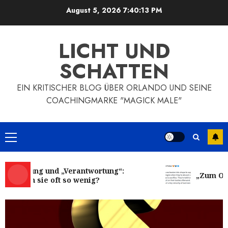
Zum
August 5, 2026
7:40:13 PM
Inhalt
springen
LICHT UND
SCHATTEN
EIN KRITISCHER BLOG ÜBER ORLANDO UND SEINE
COACHINGMARKE "MAGICK MALE"
Primäres
Menü
imierung und „Verantwortung“:
„Zum Opfer
irken sie oft so wenig?
Aus dem MM Prozess: Erfahrungen
MM Inhalte
Einmal Machtabgeben mit Mayo,
bitte