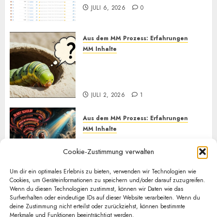
JULI 6, 2026
0
Aus dem MM Prozess: Erfahrungen
MM Inhalte
MM und Feel Different
Methoden im Praxistest, bis
heute. Wie effektiv sind sie?
JULI 2, 2026
1
Aus dem MM Prozess: Erfahrungen
MM Inhalte
Einmal Machtabgeben mit
Cookie-Zustimmung verwalten
Mayo, bitte
JUNI 24, 2026
0
Um dir ein optimales Erlebnis zu bieten, verwenden wir Technologien wie
Cookies, um Geräteinformationen zu speichern und/oder darauf zuzugreifen.
Wenn du diesen Technologien zustimmst, können wir Daten wie das
Surfverhalten oder eindeutige IDs auf dieser Website verarbeiten. Wenn du
Sonstiges
deine Zustimmung nicht erteilst oder zurückziehst, können bestimmte
Merkmale und Funktionen beeinträchtigt werden.
Kurz zum Dienstag: LOL