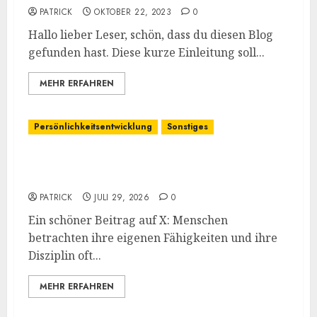
PATRICK
OKTOBER 22, 2023
0
In eigener Sache
Hallo lieber Leser, schön, dass du diesen Blog
Augsburg, und Andy… (Bitte lesen)
gefunden hast. Diese kurze Einleitung soll...
JULI 6, 2026
0
3
MEHR ERFAHREN
Aus dem MM Prozess: Erfahrungen
MM Inhalte
MM und Feel Different Methoden im
Persönlichkeitsentwicklung
Sonstiges
Praxistest, bis heute. Wie effektiv
sind sie?
4
Selbstoptimierung und „Verantwortung“:
JULI 2, 2026
1
Wieso bewirken sie oft so wenig?
Aus dem MM Prozess: Erfahrungen
MM Inhalte
PATRICK
JULI 29, 2026
0
Einmal Machtabgeben mit Mayo,
Ein schöner Beitrag auf X: Menschen
bitte
betrachten ihre eigenen Fähigkeiten und ihre
5
JUNI 24, 2026
0
Disziplin oft...
Sonstiges
MEHR ERFAHREN
Kurz zum Dienstag: LOL