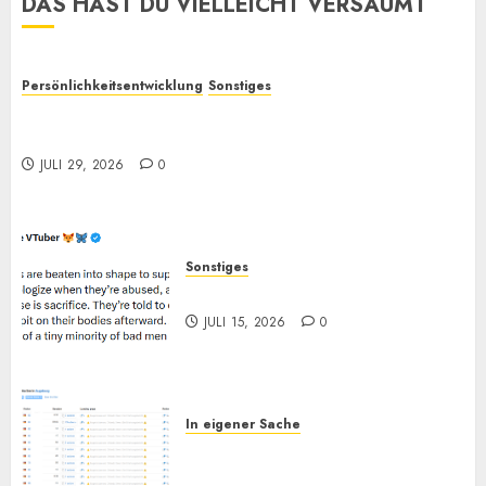
DAS HAST DU VIELLEICHT VERSÄUMT
Persönlichkeitsentwicklung
Sonstiges
Selbstoptimierung und „Verantwortung“: Wieso
bewirken sie oft so wenig?
JULI 29, 2026
0
Sonstiges
„Zum Opfer geboren“
JULI 15, 2026
0
In eigener Sache
Augsburg, und Andy… (Bitte
lesen)