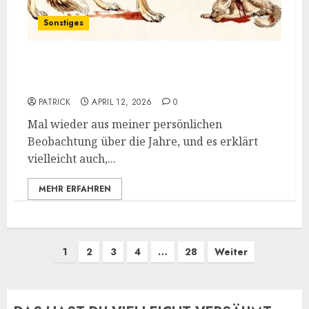
Sonstiges
„Alphas“ und „Nicht-Opfer“, oder: Die
Opfer, die keine sein wollen
PATRICK
APRIL 12, 2026
0
Mal wieder aus meiner persönlichen
Beobachtung über die Jahre, und es erklärt
vielleicht auch,...
MEHR ERFAHREN
Seitennummerierung
1
2
3
4
…
28
Weiter
der
Beiträge