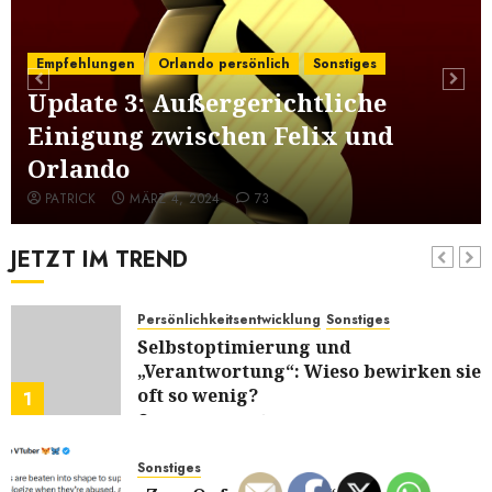
5
JUNI 24, 2026
0
Empfehlungen
Orlando persönlich
Sonstiges
Sonstiges
Update 3: Außergerichtliche
Kurz zum Dienstag: LOL
JUNI 2, 2026
0
Einigung zwischen Felix und
6
Orlando
PATRICK
MÄRZ 4, 2024
73
Aus dem MM Prozess: Erfahrungen
Diskussion über Borderline
JETZT IM TREND
MAI 27, 2026
9
7
Persönlichkeitsentwicklung
Sonstiges
Selbstoptimierung und
„Verantwortung“: Wieso bewirken sie
oft so wenig?
1
JULI 29, 2026
0
Sonstiges