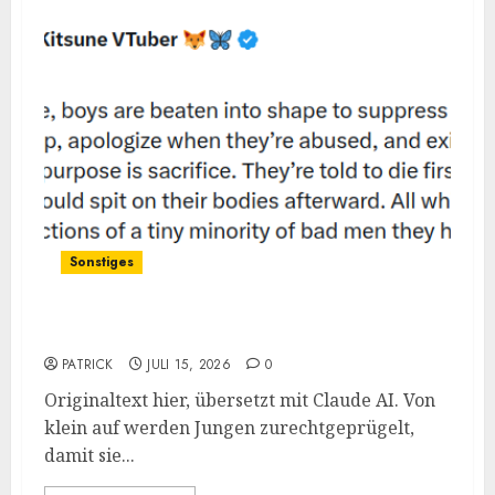
JUNI 2, 2026
0
6
Aus dem MM Prozess: Erfahrungen
Diskussion über Borderline
MAI 27, 2026
9
7
Sonstiges
„Zum Opfer geboren“
PATRICK
JULI 15, 2026
0
Originaltext hier, übersetzt mit Claude AI. Von
klein auf werden Jungen zurechtgeprügelt,
damit sie...