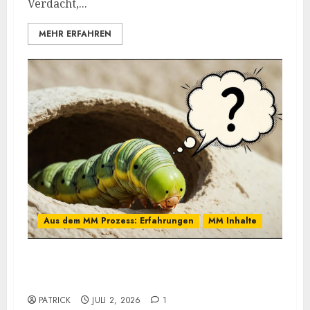
Verdacht,...
MEHR ERFAHREN
Aus dem MM Prozess: Erfahrungen
MM Inhalte
MM und Feel Different Methoden im
Praxistest, bis heute. Wie effektiv sind sie?
PATRICK
JULI 2, 2026
1