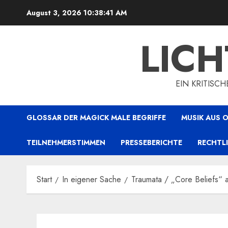
Zum
August 3, 2026
10:38:41 AM
Inhalt
springen
LIC
EIN KRITISC
GLOSSAR DER MAGICK MALE BEGRIFFE
MUSIK AUS
TEILNEHMERSTIMMEN
PRESSEBERICHTE
RECHTL
Start
In eigener Sache
Traumata / „Core Beliefs“ 