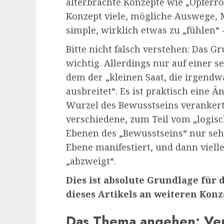
alterbrachte Konzepte wie „Opferro
Konzept viele, mögliche Auswege, 
simple, wirklich etwas zu „fühlen“ 
Bitte nicht falsch verstehen: Das G
wichtig. Allerdings nur auf einer s
dem der „kleinen Saat, die irgend
ausbreitet“. Es ist praktisch eine Ä
Wurzel des Bewusstseins verankert 
verschiedene, zum Teil vom „logis
Ebenen des „Bewusstseins“ nur sehr
Ebene manifestiert, und dann viell
„abzweigt“.
Dies ist absolute Grundlage für 
dieses Artikels an weiteren Kon
Das Thema angehen: Ve