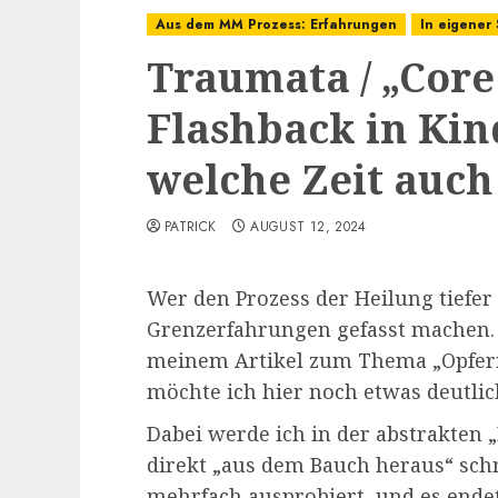
Aus dem MM Prozess: Erfahrungen
In eigener
Traumata / „Core 
Flashback in Kin
welche Zeit auc
PATRICK
AUGUST 12, 2024
Wer den Prozess der Heilung tiefer
Grenzerfahrungen gefasst machen. E
meinem Artikel zum Thema „Opferr
möchte ich hier noch etwas deutli
Dabei werde ich in der abstrakten 
direkt „aus dem Bauch heraus“ schr
mehrfach ausprobiert, und es endet