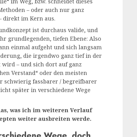
lle“ im Weg, bzw. schneidet dieses
Methoden – oder auch nur ganz
– direkt im Kern aus.
rundkonzept ist durchaus valide, und
ehr grundlegenden, tiefen Ebene: Also
wann einmal aufgeht und sich langsam
nderung, die irgendwo ganz tief in der
wird – und sich dort auf ganz
chen Verstand“ oder den meisten
 schwierig fassbarer / begreifbarer
eicht später in verschiedene Wege
das, was ich im weiteren Verlauf
zepten weiter ausbreiten werde.
rschiedene Wege, doch