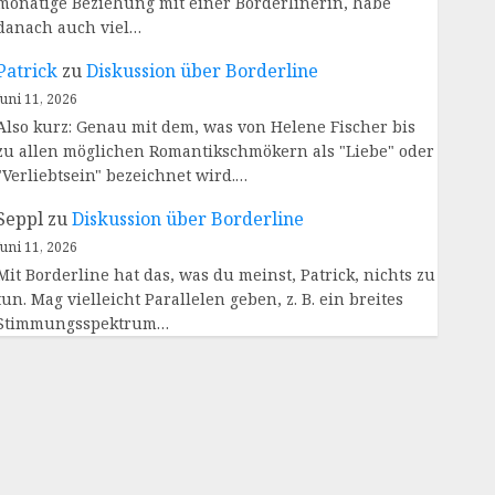
monatige Beziehung mit einer Borderlinerin, habe
danach auch viel…
Patrick
zu
Diskussion über Borderline
Juni 11, 2026
Also kurz: Genau mit dem, was von Helene Fischer bis
zu allen möglichen Romantikschmökern als "Liebe" oder
"Verliebtsein" bezeichnet wird.…
Seppl
zu
Diskussion über Borderline
Juni 11, 2026
Mit Borderline hat das, was du meinst, Patrick, nichts zu
tun. Mag vielleicht Parallelen geben, z. B. ein breites
Stimmungsspektrum…