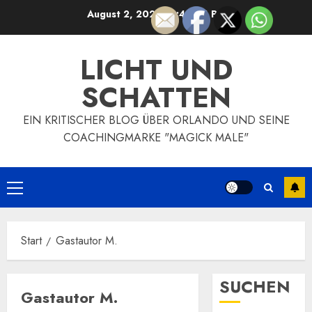
Zum
August 2, 2026
12:46:04 PM
Inhalt
springen
LICHT UND
SCHATTEN
EIN KRITISCHER BLOG ÜBER ORLANDO UND SEINE
COACHINGMARKE "MAGICK MALE"
Primäres
Menü
Start
Gastautor M.
SUCHEN
Gastautor M.