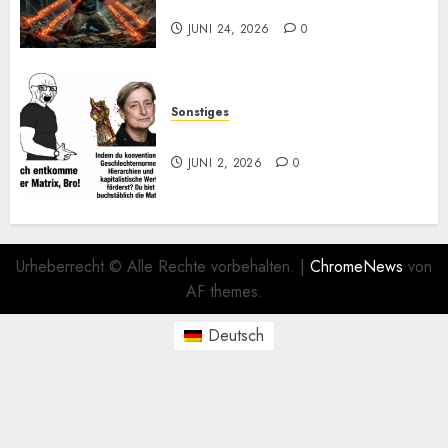
Mayo, bitte
JUNI 24, 2026
0
Sonstiges
Kurz zum Dienstag: LOL
JUNI 2, 2026
0
Urheberrecht © Alle Rechte vorbehalten.
|
ChromeNews
von
AF themes.
Deutsch