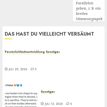
Parallelen
geben, z. B. ein
breites
Stimmungsspekt
DAS HAST DU VIELLEICHT VERSÄUMT
Persönlichkeitsentwicklung
Sonstiges
Selbstoptimierung und „Verantwortung“: Wieso
bewirken sie oft so wenig?
JULI 29, 2026
0
Sonstiges
„Zum Opfer geboren“
JULI 15, 2026
0