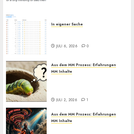
In eigener Sache
Augsburg, und Andy… (Bitte
lesen)
JULI 6, 2026
0
Aus dem MM Prozess: Erfahrungen
MM Inhalte
MM und Feel Different
Methoden im Praxistest, bis
heute. Wie effektiv sind sie?
JULI 2, 2026
1
Aus dem MM Prozess: Erfahrungen
MM Inhalte
Einmal Machtabgeben mit