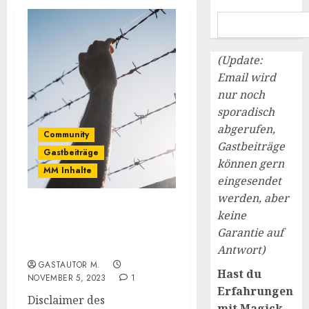
(Update:
Email wird
nur noch
sporadisch
abgerufen,
Community
Gastbeiträge
Gastbeiträge
können gern
MM Inhalte
eingesendet
werden, aber
keine
Gastbeitrag: Meine
Geschichte mit Magick
Garantie auf
Male
Antwort)
GASTAUTOR M.
Hast du
NOVEMBER 5, 2023
1
Erfahrungen
Disclaimer des
mit Magick