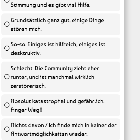
Stimmung und es gibt viel Hilfe.
55 ( 11.13 % )
Grundsätzlich ganz gut, einige Dinge
stören mich.
45 ( 9.11 % )
So-so. Einiges ist hilfreich, einiges ist
desktruktiv.
58 ( 11.74 % )
Schlecht. Die Community zieht eher
runter, und ist manchmal wirklich
65 ( 13.16 % )
zerstörerisch.
Absolut katastrophal und gefährlich.
Finger Weg!!
262 ( 53.04 % )
Nichts davon / Ich finde mich in keiner der
Antwortmöglichkeiten wieder.
9 ( 1.82 % )