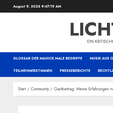
Zum
August 9, 2026
9:47:20 AM
Inhalt
springen
LIC
EIN KRITISC
GLOSSAR DER MAGICK MALE BEGRIFFE
MUSIK AUS
TEILNEHMERSTIMMEN
PRESSEBERICHTE
RECHTL
Start
Community
Gastbeitrag: Meine Erfahrungen na