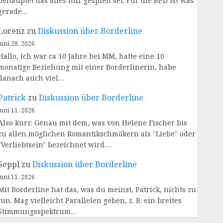
behauptet das alles nur gespielt sei. Für die BPD ist was
gerade…
Lorenz
zu
Diskussion über Borderline
Juni 28, 2026
Hallo, ich war ca 10 Jahre bei MM, hatte eine 10
monatige Beziehung mit einer Borderlinerin, habe
danach auch viel…
Patrick
zu
Diskussion über Borderline
Juni 11, 2026
Also kurz: Genau mit dem, was von Helene Fischer bis
zu allen möglichen Romantikschmökern als "Liebe" oder
"Verliebtsein" bezeichnet wird.…
Seppl
zu
Diskussion über Borderline
Juni 11, 2026
Mit Borderline hat das, was du meinst, Patrick, nichts zu
tun. Mag vielleicht Parallelen geben, z. B. ein breites
Stimmungsspektrum…