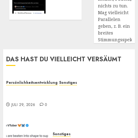
Weiß
nichts zu tun.
jemand
Mag vielleicht
genaueres?
Parallelen
(Update:
geben, z. B. ein
Kommentare
breites
jetzt
Stimmungsspekt
möglich)
JANUAR
DAS HAST DU VIELLEICHT VERSÄUMT
17, 2026
3
Persönlichkeitsentwicklung
Sonstiges
Selbstoptimierung und „Verantwortung“: Wieso
bewirken sie oft so wenig?
JULI 29, 2026
0
Sonstiges