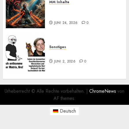
MM Inhalte
Einmal Machtabgeben mit
Mayo, bitte
JUNI 24, 2026
0
Sonstiges
Kurz zum Dienstag: LOL
JUNI 2, 2026
0
Urheberrecht © Alle Rechte vorbehalten.
|
ChromeNews
von
AF themes.
Deutsch