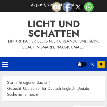
Zum
August 7, 2026
6:12:44 AM
Inhalt
springen
LICHT UND
SCHATTEN
EIN KRITISCHER BLOG ÜBER ORLANDO UND SEINE
COACHINGMARKE "MAGICK MALE"
Primäres
Menü
Start
In eigener Sache
Gesucht: Übersetzer für Deutsch-Englisch (Update:
Suche immer noch)