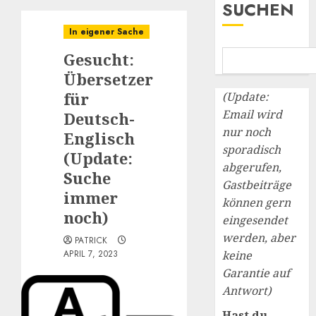
SUCHEN
In eigener Sache
Gesucht:
Übersetzer
für
(Update:
Email wird
Deutsch-
nur noch
Englisch
sporadisch
(Update:
abgerufen,
Suche
Gastbeiträge
immer
können gern
noch)
eingesendet
werden, aber
PATRICK
APRIL 7, 2023
keine
Garantie auf
Antwort)
Hast du