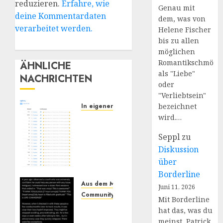
reduzieren.
Erfahre, wie
Genau mit
deine Kommentardaten
dem, was von
verarbeitet werden.
Helene Fischer
bis zu allen
möglichen
Romantikschmöke
ÄHNLICHE
als "Liebe"
NACHRICHTEN
oder
"Verliebtsein"
In eigener Sache
bezeichnet
wird.…
Augsburg,
und
Seppl
zu
Andy…
Diskussion
(Bitte
über
lesen)
Borderline
JULI 6,
Aus dem MM Prozess: Erfahrungen
Juni 11, 2026
2026
Community
In eigener Sache
Mit Borderline
0
Spiritual
hat das, was du
Bypass:
meinst, Patrick,