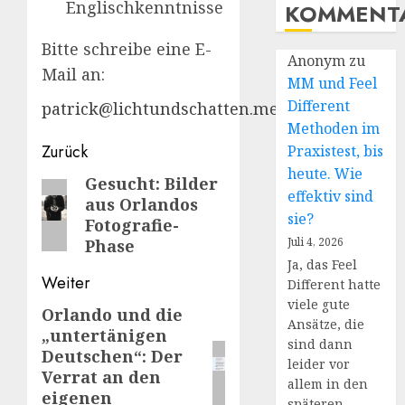
Englischkenntnisse
KOMMENT
Bitte schreibe eine E-
Anonym
zu
Mail an:
MM und Feel
Different
patrick@lichtundschatten.me
Methoden im
Beitragsnavigation
Zurück
Praxistest, bis
heute. Wie
Gesucht: Bilder
Vorheriger
effektiv sind
aus Orlandos
Beitrag:
sie?
Fotografie-
Juli 4, 2026
Phase
Ja, das Feel
Weiter
Different hatte
viele gute
Orlando und die
Nächster
Ansätze, die
„untertänigen
Beitrag:
sind dann
Deutschen“: Der
leider vor
Verrat an den
allem in den
eigenen
späteren