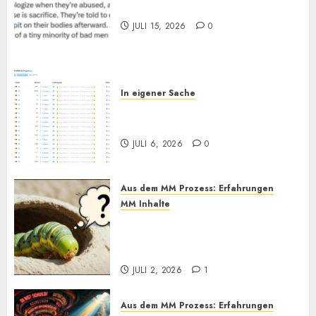
„Zum Opfer geboren“
JULI 15, 2026
0
In eigener Sache
Augsburg, und Andy… (Bitte
lesen)
JULI 6, 2026
0
Aus dem MM Prozess: Erfahrungen
MM Inhalte
MM und Feel Different
Methoden im Praxistest, bis
heute. Wie effektiv sind sie?
JULI 2, 2026
1
Aus dem MM Prozess: Erfahrungen