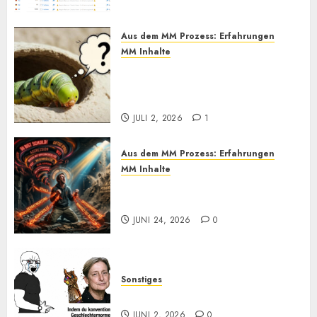
Aus dem MM Prozess: Erfahrungen
MM Inhalte
MM und Feel Different
Methoden im Praxistest, bis
heute. Wie effektiv sind sie?
JULI 2, 2026
1
Aus dem MM Prozess: Erfahrungen
MM Inhalte
Einmal Machtabgeben mit
Mayo, bitte
JUNI 24, 2026
0
Sonstiges
Kurz zum Dienstag: LOL
JUNI 2, 2026
0