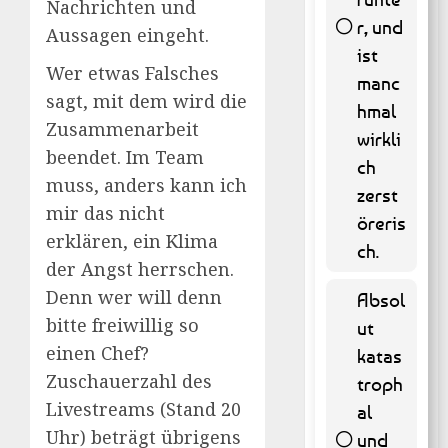
Nachrichten und
r, und
Aussagen eingeht.
ist
Wer etwas Falsches
manc
65 (
sagt, mit dem wird die
hmal
13.16 % )
Zusammenarbeit
wirkli
beendet. Im Team
ch
muss, anders kann ich
zerst
mir das nicht
öreris
erklären, ein Klima
ch.
der Angst herrschen.
Denn wer will denn
Absol
bitte freiwillig so
ut
einen Chef?
katas
Zuschauerzahl des
troph
Livestreams (Stand 20
al
Uhr) beträgt übrigens
und