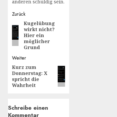
anderen schuldig sein.
Beitragsnavigation
Zurück
Kugelübung
Vorheriger
wirkt nicht?
Beitrag:
Hier ein
möglicher
Grund
Weiter
Kurz zum
Nächster
Donnerstag: X
Beitrag:
spricht die
Wahrheit
Schreibe einen
Kommentar