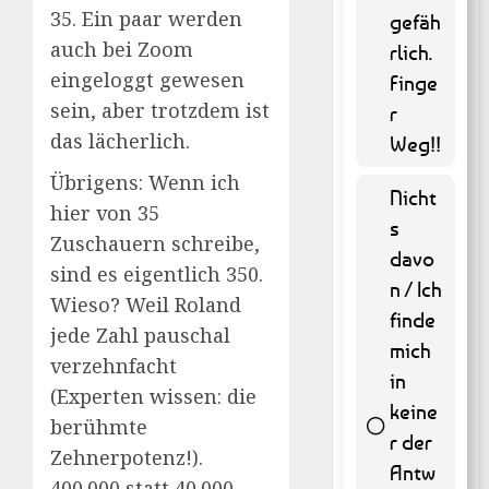
35. Ein paar werden
gefäh
262 (
auch bei Zoom
53.04 %
rlich.
)
eingeloggt gewesen
Finge
sein, aber trotzdem ist
r
das lächerlich.
Weg!!
Übrigens: Wenn ich
Nicht
hier von 35
s
Zuschauern schreibe,
davo
sind es eigentlich 350.
n / Ich
Wieso? Weil Roland
finde
jede Zahl pauschal
mich
verzehnfacht
in
(Experten wissen: die
keine
berühmte
r der
Zehnerpotenz!).
Antw
9 ( 1.82
400.000 statt 40.000