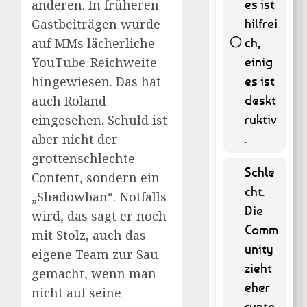
es ist
anderen. In früheren
hilfrei
Gastbeiträgen wurde
ch,
auf MMs lächerliche
einig
YouTube-Reichweite
58 (
es ist
hingewiesen. Das hat
11.74 % )
deskt
auch Roland
ruktiv
eingesehen. Schuld ist
.
aber nicht der
grottenschlechte
Schle
Content, sondern ein
cht.
„Shadowban“. Notfalls
Die
wird, das sagt er noch
Comm
mit Stolz, auch das
unity
eigene Team zur Sau
zieht
gemacht, wenn man
eher
nicht auf seine
runte