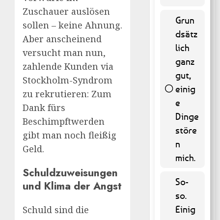
Zuschauer auslösen
Grun
sollen – keine Ahnung.
dsätz
Aber anscheinend
lich
versucht man nun,
ganz
zahlende Kunden via
gut,
Stockholm-Syndrom
einig
zu rekrutieren: Zum
e
45 ( 9.11
Dank fürs
% )
Dinge
Beschimpftwerden
störe
gibt man noch fleißig
n
Geld.
mich.
Schuldzuweisungen
So-
und Klima der Angst
so.
Einig
Schuld sind die