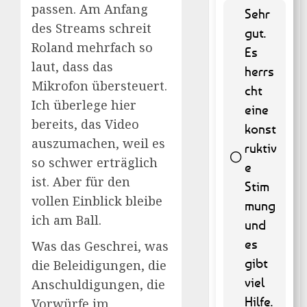
passen. Am Anfang
Sehr
des Streams schreit
gut.
Roland mehrfach so
Es
laut, dass das
herrs
Mikrofon übersteuert.
cht
Ich überlege hier
eine
bereits, das Video
konst
auszumachen, weil es
ruktiv
so schwer erträglich
e
ist. Aber für den
Stim
vollen Einblick bleibe
55 ( 11.13
mung
% )
ich am Ball.
und
es
Was das Geschrei, was
gibt
die Beleidigungen, die
viel
Anschuldigungen, die
Hilfe.
Vorwürfe im