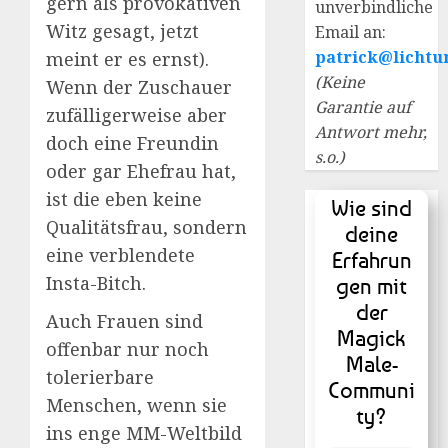
gern als provokativen
unverbindliche
Witz gesagt, jetzt
Email an:
patrick@lichtu
meint er es ernst).
(Keine
Wenn der Zuschauer
Garantie auf
zufälligerweise aber
Antwort mehr,
doch eine Freundin
s.o.)
oder gar Ehefrau hat,
ist die eben keine
Wie sind
Qualitätsfrau, sondern
deine
eine verblendete
Erfahrun
Insta-Bitch.
gen mit
der
Auch Frauen sind
Magick
offenbar nur noch
Male-
tolerierbare
Communi
Menschen, wenn sie
ty?
ins enge MM-Weltbild