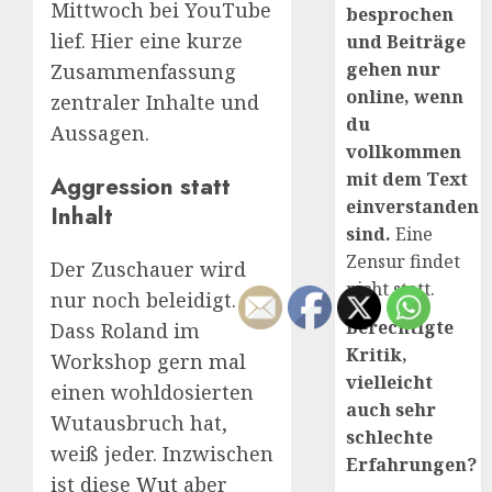
Mittwoch bei YouTube
besprochen
lief. Hier eine kurze
und Beiträge
gehen nur
Zusammenfassung
online, wenn
zentraler Inhalte und
du
Aussagen.
vollkommen
mit dem Text
Aggression statt
einverstanden
Inhalt
sind.
Eine
Zensur findet
Der Zuschauer wird
nicht statt.
nur noch beleidigt.
Berechtigte
Dass Roland im
Kritik,
Workshop gern mal
vielleicht
einen wohldosierten
auch sehr
Wutausbruch hat,
schlechte
weiß jeder. Inzwischen
Erfahrungen?
ist diese
Wut
aber