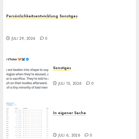
Persönlichkeitsentwicklung
Sonstiges
Selbstoptimierung und „Verantwortung“: Wieso
bewirken sie oft so wenig?
JULI 29, 2026
0
Sonstiges
„Zum Opfer geboren“
JULI 15, 2026
0
In eigener Sache
Augsburg, und Andy… (Bitte
lesen)
JULI 6, 2026
0