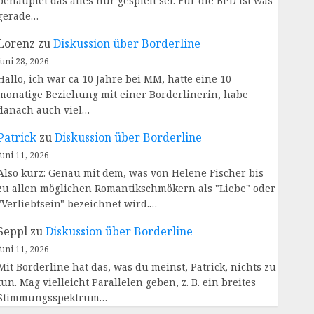
behauptet das alles nur gespielt sei. Für die BPD ist was
gerade…
Lorenz
zu
Diskussion über Borderline
Juni 28, 2026
Hallo, ich war ca 10 Jahre bei MM, hatte eine 10
monatige Beziehung mit einer Borderlinerin, habe
danach auch viel…
Patrick
zu
Diskussion über Borderline
Juni 11, 2026
Also kurz: Genau mit dem, was von Helene Fischer bis
zu allen möglichen Romantikschmökern als "Liebe" oder
"Verliebtsein" bezeichnet wird.…
Seppl
zu
Diskussion über Borderline
Juni 11, 2026
Mit Borderline hat das, was du meinst, Patrick, nichts zu
tun. Mag vielleicht Parallelen geben, z. B. ein breites
Stimmungsspektrum…