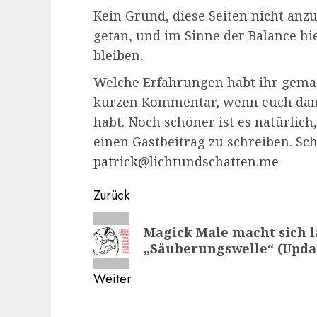
Kein Grund, diese Seiten nicht anz
getan, und im Sinne der Balance hi
bleiben.
Welche Erfahrungen habt ihr gemac
kurzen Kommentar, wenn euch danac
habt. Noch schöner ist es natürlic
einen Gastbeitrag zu schreiben. Sch
patrick@lichtundschatten.me
Beitragsnavigation
Zurück
Vorheriger
Magick Male macht sich l
Beitrag:
„Säuberungswelle“ (Updat
Weiter
Nächster