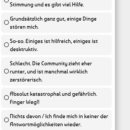
Stimmung und es gibt viel Hilfe.
55 ( 11.13 % )
Grundsätzlich ganz gut, einige Dinge
stören mich.
45 ( 9.11 % )
So-so. Einiges ist hilfreich, einiges ist
desktruktiv.
58 ( 11.74 % )
Schlecht. Die Community zieht eher
runter, und ist manchmal wirklich
65 ( 13.16 % )
zerstörerisch.
Absolut katastrophal und gefährlich.
Finger Weg!!
262 ( 53.04 % )
Nichts davon / Ich finde mich in keiner der
Antwortmöglichkeiten wieder.
9 ( 1.82 % )