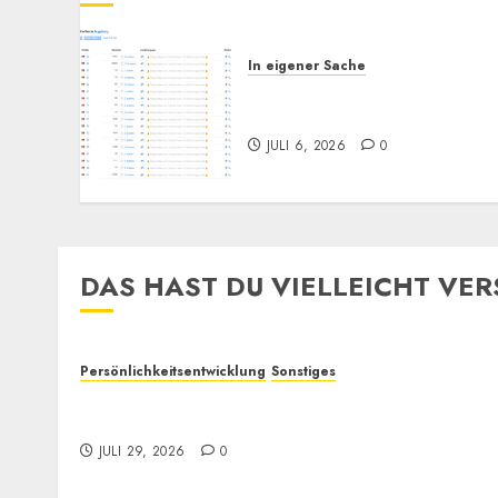
In eigener Sache
Augsburg, und Andy…
(Bitte lesen)
JULI 6, 2026
0
DAS HAST DU VIELLEICHT VE
Persönlichkeitsentwicklung
Sonstiges
Selbstoptimierung und „Verantwortung“:
Wieso bewirken sie oft so wenig?
JULI 29, 2026
0