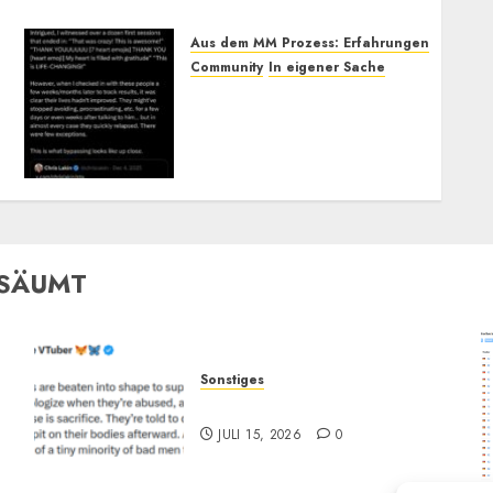
Aus dem MM Prozess: Erfahrungen
Community
In eigener Sache
Spiritual Bypass: Weiß
jemand genaueres?
(Update: Kommentare
jetzt möglich)
JANUAR 17, 2026
3
RSÄUMT
Sonstiges
„Zum Opfer geboren“
JULI 15, 2026
0