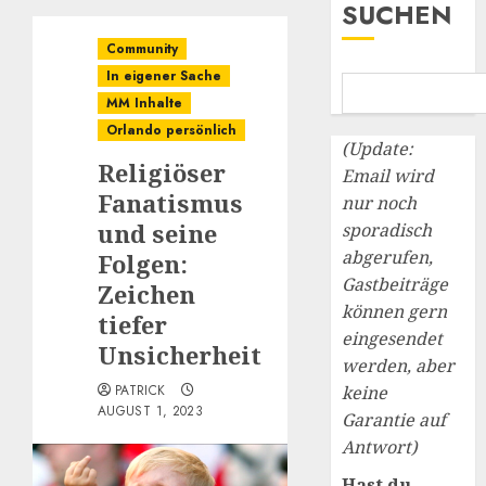
SUCHEN
Community
In eigener Sache
MM Inhalte
Orlando persönlich
(Update:
Religiöser
Email wird
Fanatismus
nur noch
und seine
sporadisch
abgerufen,
Folgen:
Gastbeiträge
Zeichen
können gern
tiefer
eingesendet
Unsicherheit
werden, aber
PATRICK
keine
AUGUST 1, 2023
Garantie auf
Antwort)
Hast du