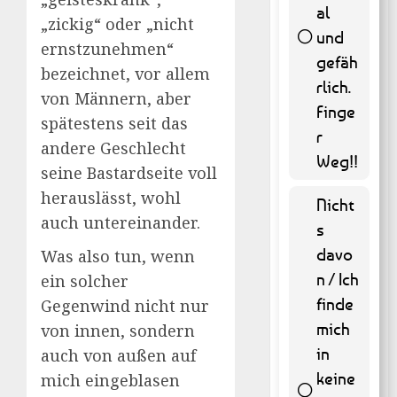
al
„zickig“ oder „nicht
und
ernstzunehmen“
gefäh
262 (
bezeichnet, vor allem
53.04 %
rlich.
von Männern, aber
)
Finge
spätestens seit das
r
andere Geschlecht
Weg!!
seine Bastardseite voll
herauslässt, wohl
Nicht
auch untereinander.
s
davo
Was also tun, wenn
n / Ich
ein solcher
finde
Gegenwind nicht nur
mich
von innen, sondern
in
auch von außen auf
keine
mich eingeblasen