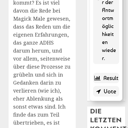
r der
kommt? Es ist viel
Antw
davon die Rede bei
9 ( 1.82
% )
ortm
Magick Male gewesen,
öglic
dass das Reden um die
hkeit
eigenen Erfahrungen,
en
das ganze ADHS
wiede
darum herum, und
r.
vor allem, seitenweise
über diese Prozesse zu
grübeln und sich in
Gedanken darin zu
verlieren (wie ich),
eher Ablenkung als
sonst etwas sind. Ich
DIE
finde das zum Teil
LETZTEN
übertrieben, es ist