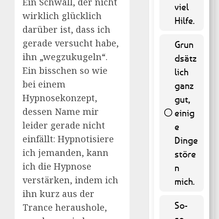
Ein Schwall, der nicht
viel
wirklich glücklich
Hilfe.
darüber ist, dass ich
gerade versucht habe,
Grun
ihn „wegzukugeln“.
dsätz
Ein bisschen so wie
lich
bei einem
ganz
Hypnosekonzept,
gut,
dessen Name mir
einig
leider gerade nicht
e
45 ( 9.11
einfällt: Hypnotisiere
% )
Dinge
ich jemanden, kann
störe
ich die Hypnose
n
verstärken, indem ich
mich.
ihn kurz aus der
So-
Trance heraushole,
so.