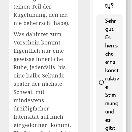
ty?
(einen Teil der
Kugelübung, den ich
Sehr
nie beherrscht habe).
gut.
Was dahinter zum
Es
Vorschein kommt:
herrs
Eigentlich nur eine
cht
gewisse innerliche
eine
Ruhe, jedenfalls, bis
konst
eine halbe Sekunde
ruktiv
später der nächste
e
Schwall mit
Stim
mindestens
55 ( 11.13
mung
% )
dreißigfacher
und
Intensität auf mich
es
eingedonnert kommt.
gibt