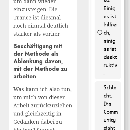
um dann wieder
Einig
einzusteigen: Die
es ist
Trance ist diesmal
hilfrei
noch einmal deutlich
ch,
stärker als vorher.
einig
Beschäftigung mit
58 (
es ist
11.74 % )
der Methode als
deskt
Ablenkung davon,
ruktiv
mit der Methode zu
.
arbeiten
Schle
Was kann ich also tun,
cht.
um mich von dieser
Die
Arbeit zurückzuziehen
Comm
und gleichzeitig in
unity
Gedanken dabei zu
zieht
bleiben? Simpel: