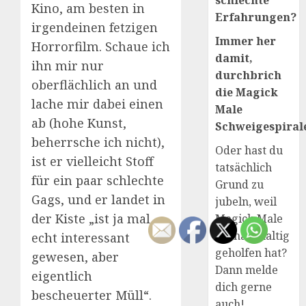
schlechte
Kino, am besten in
Erfahrungen?
irgendeinen fetzigen
Immer her
Horrorfilm. Schaue ich
damit,
ihn mir nur
durchbrich
oberflächlich an und
die Magick
lache mir dabei einen
Male
ab (hohe Kunst,
Schweigespirale
beherrsche ich nicht),
Oder hast du
ist er vielleicht Stoff
tatsächlich
für ein paar schlechte
Grund zu
Gags, und er landet in
jubeln, weil
der Kiste „ist ja mal
Magick Male
dir nachhaltig
echt interessant
geholfen hat?
gewesen, aber
Dann melde
eigentlich
dich gerne
bescheuerter Müll“.
auch!