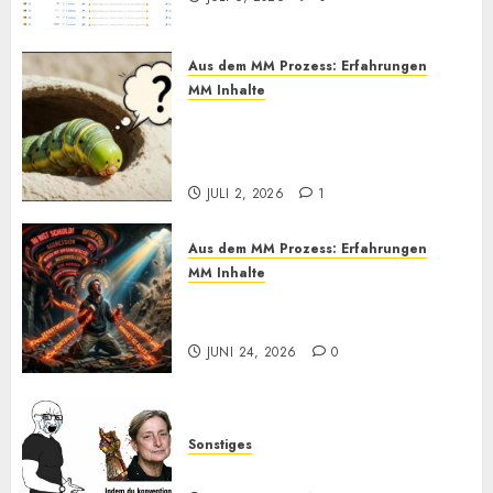
Aus dem MM Prozess: Erfahrungen
MM Inhalte
MM und Feel Different
Methoden im Praxistest, bis
heute. Wie effektiv sind sie?
JULI 2, 2026
1
Aus dem MM Prozess: Erfahrungen
MM Inhalte
Einmal Machtabgeben mit
Mayo, bitte
JUNI 24, 2026
0
Sonstiges
Kurz zum Dienstag: LOL