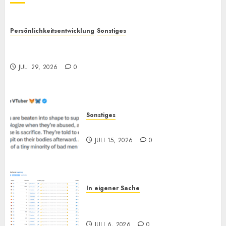
Persönlichkeitsentwicklung
Sonstiges
Selbstoptimierung und „Verantwortung“: Wieso
bewirken sie oft so wenig?
JULI 29, 2026
0
Sonstiges
„Zum Opfer geboren“
JULI 15, 2026
0
In eigener Sache
Augsburg, und Andy… (Bitte
lesen)
JULI 6, 2026
0