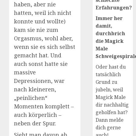
schlechte
haben, aber nie
Erfahrungen?
hatten, weil ich nicht
Immer her
konnte und wollte)
damit,
kam sie nie zum
durchbrich
Orgasmus, wohl aber,
die Magick
wenn sie es sich selbst
Male
gemacht hat. Und
Schweigespirale
auch sonst hatte sie
Oder hast du
massive
tatsächlich
Depressionen, war
Grund zu
nach kleineren,
jubeln, weil
Magick Male
„peinlichen“
dir nachhaltig
Momenten komplett –
geholfen hat?
auch körperlich –
Dann melde
neben der Spur.
dich gerne
Sieht man davon ab,
auch!