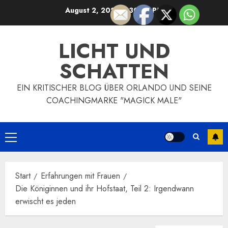
Zum
August 2, 2026
2:30:27 PM
Inhalt
springen
LICHT UND
SCHATTEN
EIN KRITISCHER BLOG ÜBER ORLANDO UND SEINE
COACHINGMARKE "MAGICK MALE"
Primäres
Menü
Start
Erfahrungen mit Frauen
Die Königinnen und ihr Hofstaat, Teil 2: Irgendwann
erwischt es jeden