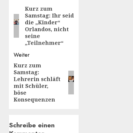
Kurz zum
Vorheriger
Samstag: Ihr seid
Beitrag:
die „Kinder“
Orlandos, nicht
seine
„Teilnehmer“
Weiter
Kurz zum
Nächster
Samstag:
Beitrag:
Lehrerin schläft
mit Schüler,
böse
Konsequenzen
Schreibe einen