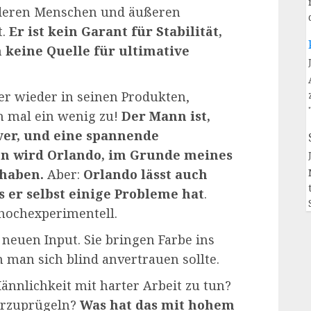
anderen Menschen und äußeren
t.
Er ist kein Garant für Stabilität,
h keine Quelle für ultimative
er wieder in seinen Produkten,
h mal ein wenig zu!
Der Mann ist,
ver, und eine spannende
en wird Orlando, im Grunde meines
 haben.
Aber:
Orlando lässt auch
 er selbst einige Probleme hat
.
 hochexperimentell.
 neuen Input. Sie bringen Farbe ins
man sich blind anvertrauen sollte.
nnlichkeit mit harter Arbeit zu tun?
derzuprügeln?
Was hat das mit hohem