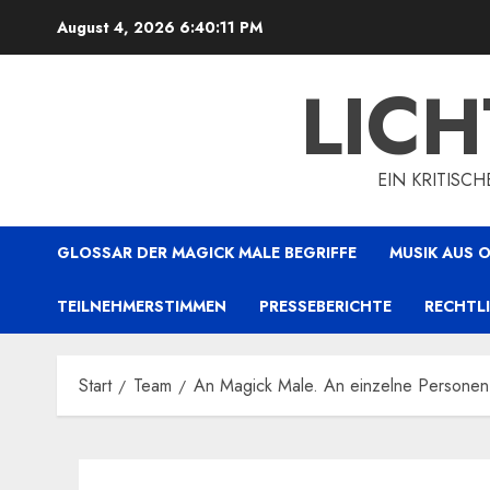
Zum
August 4, 2026
6:40:12 PM
Inhalt
springen
LIC
EIN KRITISC
GLOSSAR DER MAGICK MALE BEGRIFFE
MUSIK AUS
TEILNEHMERSTIMMEN
PRESSEBERICHTE
RECHTL
Start
Team
An Magick Male. An einzelne Personen