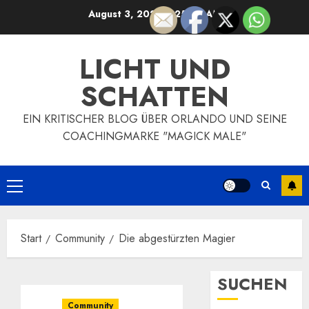
Zum
August 3, 2026
4:25:31 AM
Inhalt
springen
LICHT UND
SCHATTEN
EIN KRITISCHER BLOG ÜBER ORLANDO UND SEINE
COACHINGMARKE "MAGICK MALE"
Primäres
Menü
Start
Community
Die abgestürzten Magier
SUCHEN
Community