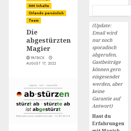
MM Inhalte
Orlando persönlich
Team
(Update:
Die
Email wird
abgestürzten
nur noch
Magier
sporadisch
abgerufen,
PATRICK
Gastbeiträge
AUGUST 17, 2022
können gern
eingesendet
werden, aber
keine
Garantie auf
Antwort)
Hast du
Erfahrungen
mit Magick